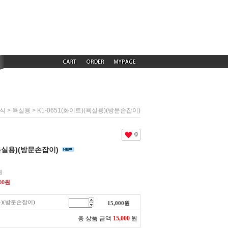
>
> K1-0651(화이트)(욕실용)(방문손잡이)
식
욕실용
0
(욕실용)(방문손잡이)
원
00
원
용)(방문손잡이)
15,000
원
총 상품 금액
15,000
원