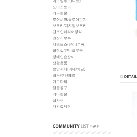
아크릴후크(다보)
도어스토퍼
가구철물
도어체크/플로어힌지
보조키/디지털보조키
단조인테리어장식
옛장식부속
샤워브스(유리)부속
화장실/큐비클부속
장애인손잡이
생활용품
보양자재(마대/비닐)
범폰/쿠션패드
가구다리
철물공구
기타철물
잡자재
개인결제창