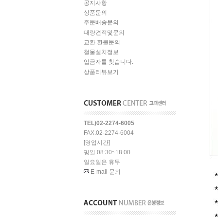
공지사항
상품문의
주문배송문의
대량견적및문의
교환.환불문의
철물설치정보
입금자를 찾습니다.
상품리뷰보기
TEL)02-2274-6005
FAX.02-2274-6004
[영업시간]
평일 08:30~18:00
일요일은 휴무
E-mail 문의