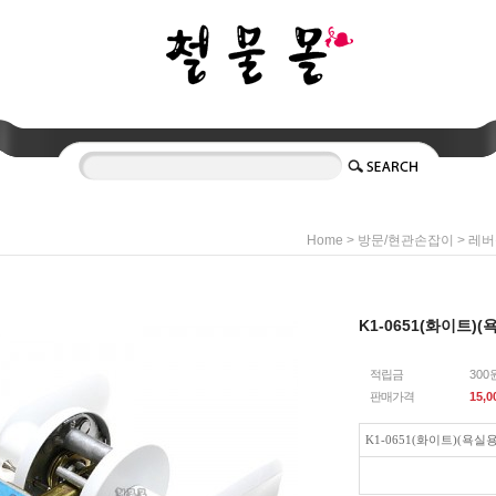
>
>
Home
방문/현관손잡이
레버
K1-0651(화이트)
적립금
300
판매가격
15,0
K1-0651(화이트)(욕실