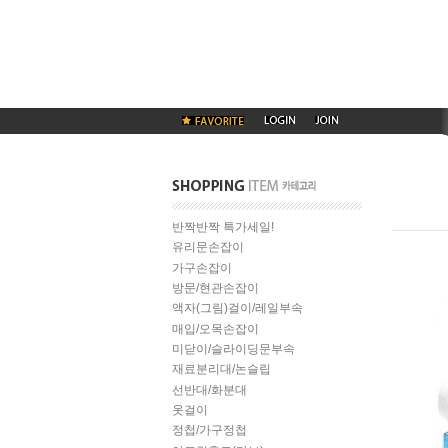
반짝반짝 특가세일!
유리문손잡이
가구손잡이
방문/현관손잡이
액자(그림)걸이/레일부속
매입/오목손잡이
미닫이/슬라이딩문부속
재료분리대/논슬립
선반대/화분대
옷걸이
정첩/가구정첩