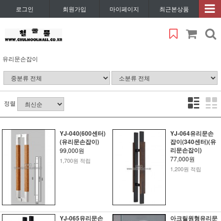
로그인
회원가입
마이페이지
최근본상품
유리문손잡이
정렬
YJ-040(600센터)
YJ-064유리문손
(유리문손잡이)
잡이(340센터)(유
리문손잡이)
99,000원
77,000원
1,700원 적립
1,200원 적립
YJ-065유리문손
아크릴원형유리문