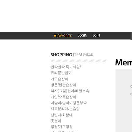
반짝반짝 특가세일!
유리문손잡이
가구손잡이
방문/현관손잡이
액자(그림)걸이/레일부속
매입/오목손잡이
미닫이/슬라이딩문부속
재료분리대/논슬립
선반대/화분대
옷걸이
정첩/가구정첩