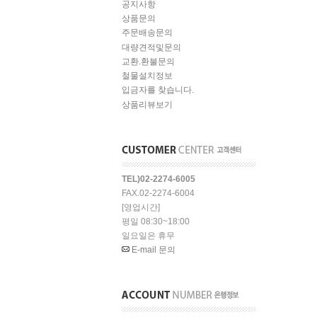
공지사항
상품문의
주문배송문의
대량견적및문의
교환.환불문의
철물설치정보
입금자를 찾습니다.
상품리뷰보기
TEL)02-2274-6005
FAX.02-2274-6004
[영업시간]
평일 08:30~18:00
일요일은 휴무
E-mail 문의