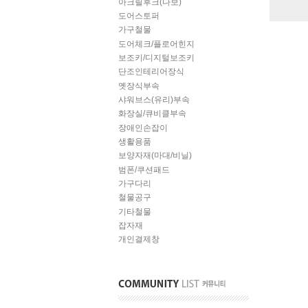
아크릴후크(다보)
도어스토퍼
가구철물
도어체크/플로어힌지
보조키/디지털보조키
단조인테리어장식
옛장식부속
샤워브스(유리)부속
화장실/큐비클부속
장애인손잡이
생활용품
보양자재(마대/비닐)
범폰/쿠션패드
가구다리
철물공구
기타철물
잡자재
개인결제창