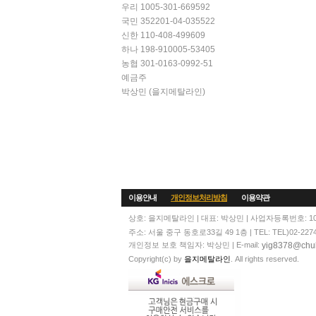
우리 1005-301-669592
국민 352201-04-035522
신한 110-408-499609
하나 198-910005-53405
농협 301-0163-0992-51
예금주
박상민 (을지메탈라인)
이용안내
개인정보처리방침
이용약관
상호: 을지메탈라인 | 대표: 박상민 | 사업자등록번호: 104
주소: 서울 중구 동호로33길 49 1층 | TEL: TEL)02-2274-60
yig8378@chul
개인정보 보호 책임자: 박상민 | E-mail:
Copyright(c) by
을지메탈라인
. All rights reserved.