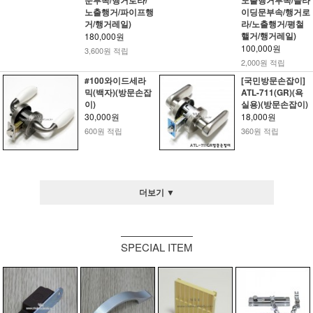
노출행거/파이프행
이딩문부속/행거로
거/행거레일)
라/노출행거/평철
핼거/행거레일)
180,000원
100,000원
3,600원 적립
2,000원 적립
#100와이드세라
[국민방문손잡이]
믹(백자)(방문손잡
ATL-711(GR)(욕
이)
실용)(방문손잡이)
30,000원
18,000원
600원 적립
360원 적립
더보기 ▼
SPECIAL ITEM