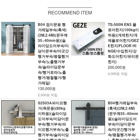
RECOMMEND ITEM
B04 접이문용 행
TS-500N EN3 플
거레일부속(흑색)
로어힌지(100kg이
(2M,2.4M)(문두께
하용)(게제힌지/게
35~40mm용)(슬
제플로어힌지/GEZ
라이딩도어부속/미
E힌지/FLOOR HI
닫이문부속/마굿간
NGE/수입힌지/강
행거부속/평철행거
화도어힌지/유리문
부속/노출행거부
힌지)
속/슬라이딩문부
200,000원
속/행거로라/노출
4,000원 적립
행거/평철핼거/행
거레일)
130,000원
2,000원 적립
S2503A파이프행
B04행거레일부속
거(목문용)(80kg
(흑색)(2M,2.4M)
이하용)(슬라이딩
(문두께35~40mm
도어부속/미닫이문
용)(슬라이딩도어
부속/행거부속/파
부속/미닫이문부
이프행거부속/노출
속/마굿간행거부
행거부속/슬라이딩
속/평철행거부속/
문부속/행거로라/
노출행거부속/슬라