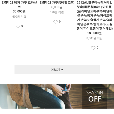
EMF102 댐퍼 가구 로라셋
EMF102 가구용레일 (2M)
2512AL알루미늄행거레일
트
부속(목문용)(60kg이하용)
6,000원
(슬라이딩도어부속/미닫이
30,000원
120원 적립
문부속/행거부속/파이프행
600원 적립
거부속/노출행거부속/슬라
0
이딩문부속/행거로라/노출
0
행거/파이프행거/행거레일)
180,000원
3,600원 적립
0
더보기 ▼