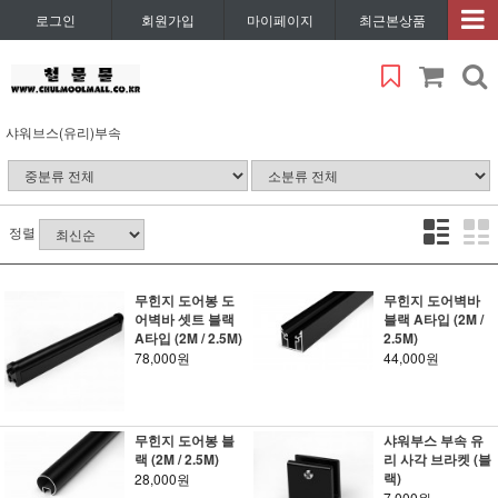
로그인
회원가입
마이페이지
최근본상품
샤워브스(유리)부속
정렬
무힌지 도어봉 도
무힌지 도어벽바
어벽바 셋트 블랙
블랙 A타입 (2M /
A타입 (2M / 2.5M)
2.5M)
78,000원
44,000원
무힌지 도어봉 블
샤워부스 부속 유
랙 (2M / 2.5M)
리 사각 브라켓 (블
랙)
28,000원
7,000원