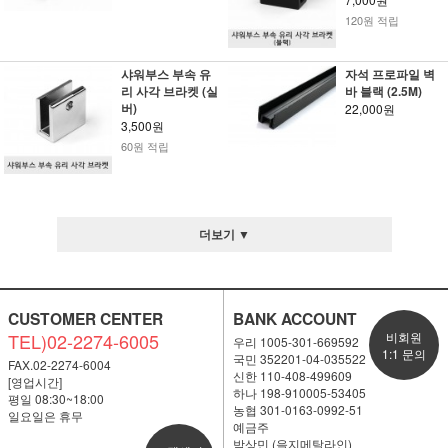
120원 적립
샤워부스 부속 유
자석 프로파일 벽
리 사각 브라켓 (실
바 블랙 (2.5M)
버)
22,000원
3,500원
60원 적립
더보기 ▼
CUSTOMER CENTER
BANK ACCOUNT
TEL)02-2274-6005
비회원
우리 1005-301-669592
1:1 문의
국민 352201-04-035522
FAX.02-2274-6004
신한 110-408-499609
[영업시간]
하나 198-910005-53405
평일 08:30~18:00
농협 301-0163-0992-51
일요일은 휴무
예금주
박상민 (을지메탈라인)