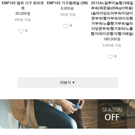
EMF102 댐퍼 가구 로라셋
EMF102 가구용레일 (2M)
2512AL알루미늄행거레일
트
부속(목문용)(60kg이하용)
6,000원
(슬라이딩도어부속/미닫이
30,000원
120원 적립
문부속/행거부속/파이프행
600원 적립
거부속/노출행거부속/슬라
0
이딩문부속/행거로라/노출
0
행거/파이프행거/행거레일)
180,000원
3,600원 적립
0
더보기 ▼