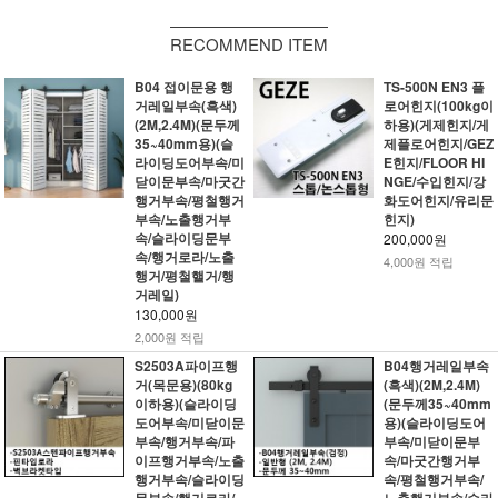
RECOMMEND ITEM
B04 접이문용 행
TS-500N EN3 플
거레일부속(흑색)
로어힌지(100kg이
(2M,2.4M)(문두께
하용)(게제힌지/게
35~40mm용)(슬
제플로어힌지/GEZ
라이딩도어부속/미
E힌지/FLOOR HI
닫이문부속/마굿간
NGE/수입힌지/강
행거부속/평철행거
화도어힌지/유리문
부속/노출행거부
힌지)
속/슬라이딩문부
200,000원
속/행거로라/노출
4,000원 적립
행거/평철핼거/행
거레일)
130,000원
2,000원 적립
S2503A파이프행
B04행거레일부속
거(목문용)(80kg
(흑색)(2M,2.4M)
이하용)(슬라이딩
(문두께35~40mm
도어부속/미닫이문
용)(슬라이딩도어
부속/행거부속/파
부속/미닫이문부
이프행거부속/노출
속/마굿간행거부
행거부속/슬라이딩
속/평철행거부속/
문부속/행거로라/
노출행거부속/슬라