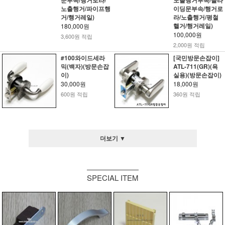
노출행거/파이프행
이딩문부속/행거로
거/행거레일)
라/노출행거/평철
핼거/행거레일)
180,000원
100,000원
3,600원 적립
2,000원 적립
#100와이드세라
[국민방문손잡이]
믹(백자)(방문손잡
ATL-711(GR)(욕
이)
실용)(방문손잡이)
30,000원
18,000원
600원 적립
360원 적립
더보기 ▼
SPECIAL ITEM