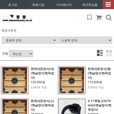
로그인
회원가입
마이페이지
최근본상품
옛장식부속
정렬
한옥대문장식(대)
한옥대문장식(중)
(옛날장식/한옥장
(옛날장식/한옥장
식)
식)
132,000원
115,000원
2,640원 적립
2,300원 적립
한옥대문장식(소)
3-11옛링고리(70
(옛날장식/한옥장
mm)(옛날장식/한
식)
옥장식)
72,000원
3,800원