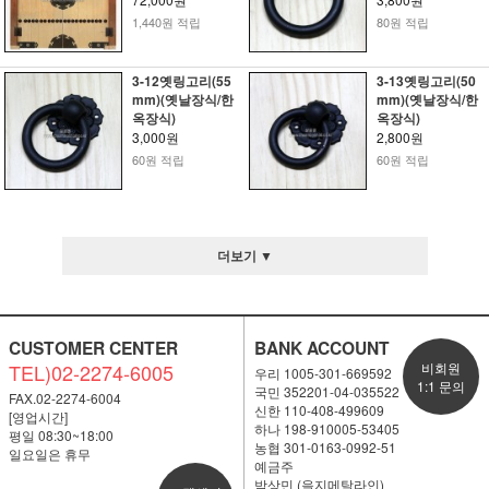
1,440원 적립
80원 적립
3-12옛링고리(55
3-13옛링고리(50
mm)(옛날장식/한
mm)(옛날장식/한
옥장식)
옥장식)
3,000원
2,800원
60원 적립
60원 적립
더보기 ▼
CUSTOMER CENTER
BANK ACCOUNT
TEL)02-2274-6005
비회원
우리 1005-301-669592
1:1 문의
국민 352201-04-035522
FAX.02-2274-6004
신한 110-408-499609
[영업시간]
하나 198-910005-53405
평일 08:30~18:00
농협 301-0163-0992-51
일요일은 휴무
예금주
박상민 (을지메탈라인)