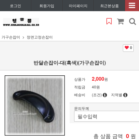
로그인
회원가입
마이페이지
최근본상품
가구손잡이
정면고정손잡이
0
반달손잡이-대(흑색)(가구손잡이)
2,000
상품가
원
적립금
40원
배송비
(조건)
지역별
문의두께
총 상품 금액
0
원