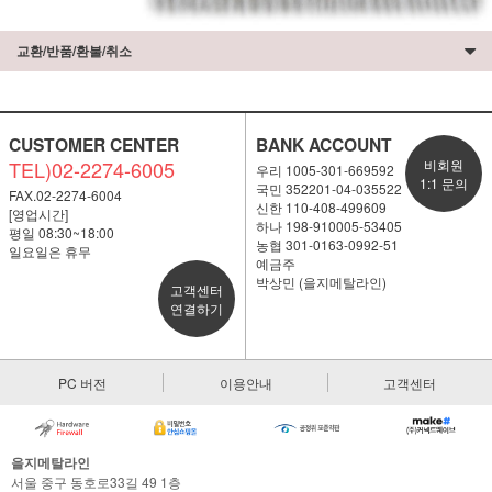
교환/반품/환불/취소
CUSTOMER CENTER
BANK ACCOUNT
TEL)02-2274-6005
비회원
우리 1005-301-669592
1:1 문의
국민 352201-04-035522
FAX.02-2274-6004
신한 110-408-499609
[영업시간]
하나 198-910005-53405
평일 08:30~18:00
농협 301-0163-0992-51
일요일은 휴무
예금주
박상민 (을지메탈라인)
고객센터
연결하기
PC 버전
이용안내
고객센터
을지메탈라인
서울 중구 동호로33길 49 1층