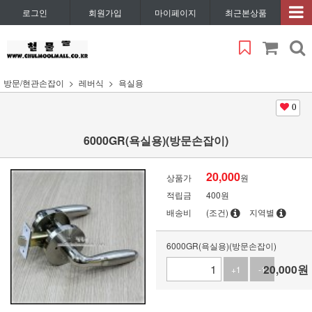
로그인
회원가입
마이페이지
최근본상품
방문/현관손잡이
레버식
욕실용
0
6000GR(욕실용)(방문손잡이)
20,000
상품가
원
적립금
400원
배송비
(조건)
지역별
6000GR(욕실용)(방문손잡이)
20,000
원
+1
-1