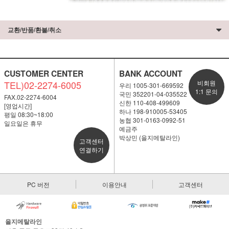
교환/반품/환불/취소
CUSTOMER CENTER
BANK ACCOUNT
TEL)02-2274-6005
비회원
우리 1005-301-669592
1:1 문의
국민 352201-04-035522
FAX.02-2274-6004
신한 110-408-499609
[영업시간]
하나 198-910005-53405
평일 08:30~18:00
농협 301-0163-0992-51
일요일은 휴무
예금주
박상민 (을지메탈라인)
고객센터
연결하기
PC 버전
이용안내
고객센터
을지메탈라인