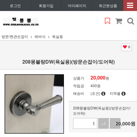
로그인
회원가입
마이페이지
최근본상품
방문/현관손잡이
레버식
욕실용
0
208몽블랑DW(욕실용)(방문손잡이/도어락)
20,000
상품가
원
적립금
400원
배송비
(조건)
지역별
208몽블랑DW(욕실용)(방문손잡이/
도어락)
20,000
원
+1
-1