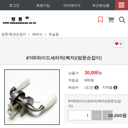
로그인
회원가입
마이페이지
최근본상품
방문/현관손잡이
레버식
욕실용
0
#100와이드세라믹(백자)(방문손잡이)
30,000
상품가
원
적립금
600원
배송비
(조건)
지역별
#100와이드세라믹(백자)(방문손잡
이)
30,000
원
+1
-1