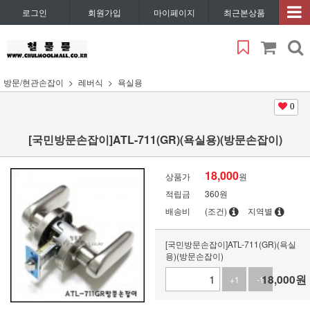
로그인
회원가입
마이페이지
최근본상품
방문/현관손잡이
레버식
욕실용
0
[국민방문손잡이]ATL-711(GR)(욕실용)(방문손잡이)
18,000
상품가
원
적립금
360원
배송비
(조건)
지역별
[국민방문손잡이]ATL-711(GR)(욕실
용)(방문손잡이)
18,000
원
+1
-1