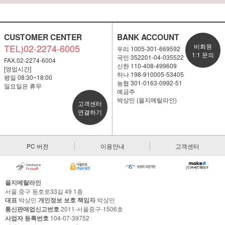
CUSTOMER CENTER
BANK ACCOUNT
TEL)02-2274-6005
비회원
우리 1005-301-669592
1:1 문의
국민 352201-04-035522
FAX.02-2274-6004
신한 110-408-499609
[영업시간]
하나 198-910005-53405
평일 08:30~18:00
농협 301-0163-0992-51
일요일은 휴무
예금주
박상민 (을지메탈라인)
고객센터
연결하기
PC 버전
이용안내
고객센터
을지메탈라인
서울 중구 동호로33길 49 1층
대표
박상민
개인정보 보호 책임자
박상민
통신판매업신고번호
2011-서울중구-1506호
사업자 등록번호
104-07-39752