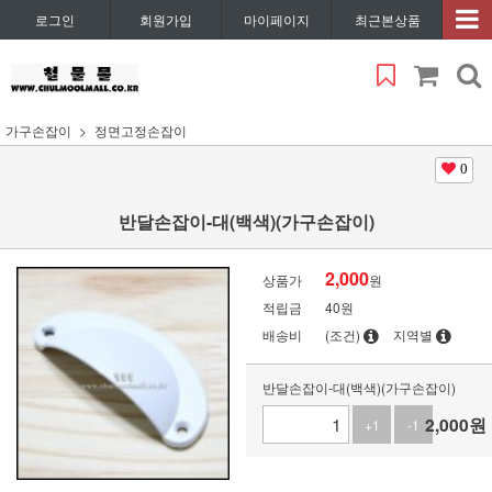
로그인
회원가입
마이페이지
최근본상품
가구손잡이
정면고정손잡이
0
반달손잡이-대(백색)(가구손잡이)
2,000
상품가
원
적립금
40원
배송비
(조건)
지역별
반달손잡이-대(백색)(가구손잡이)
2,000
원
+1
-1