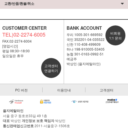
교환/반품/환불/취소
CUSTOMER CENTER
BANK ACCOUNT
TEL)02-2274-6005
비회원
우리 1005-301-669592
1:1 문의
국민 352201-04-035522
FAX.02-2274-6004
신한 110-408-499609
[영업시간]
하나 198-910005-53405
평일 08:30~18:00
농협 301-0163-0992-51
일요일은 휴무
예금주
박상민 (을지메탈라인)
고객센터
연결하기
PC 버전
이용안내
고객센터
을지메탈라인
서울 중구 동호로33길 49 1층
대표
박상민
개인정보 보호 책임자
박상민
통신판매업신고번호
2011-서울중구-1506호