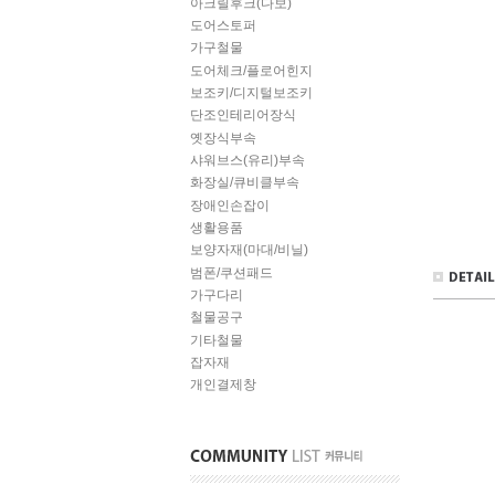
아크릴후크(다보)
도어스토퍼
가구철물
도어체크/플로어힌지
보조키/디지털보조키
단조인테리어장식
옛장식부속
샤워브스(유리)부속
화장실/큐비클부속
장애인손잡이
생활용품
보양자재(마대/비닐)
범폰/쿠션패드
가구다리
철물공구
기타철물
잡자재
개인결제창