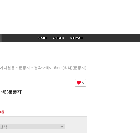
>
> 접착모헤어-6mm(회색)(문풍지)
기타철물
문풍지
0
색)(문풍지)
00원