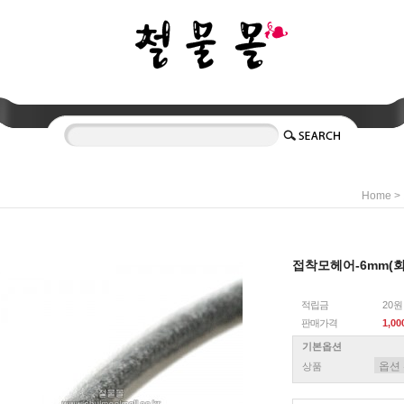
>
Home
접착모헤어-6mm(회
적립금
20원
판매가격
1,0
기본옵션
상품