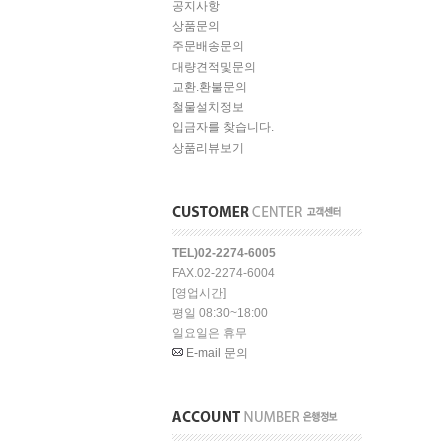
공지사항
상품문의
주문배송문의
대량견적및문의
교환.환불문의
철물설치정보
입금자를 찾습니다.
상품리뷰보기
TEL)02-2274-6005
FAX.02-2274-6004
[영업시간]
평일 08:30~18:00
일요일은 휴무
E-mail 문의