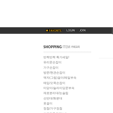
반짝반짝 특가세일!
유리문손잡이
가구손잡이
방문/현관손잡이
액자(그림)걸이/레일부속
매입/오목손잡이
미닫이/슬라이딩문부속
재료분리대/논슬립
선반대/화분대
옷걸이
정첩/가구정첩