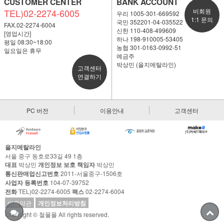
CUSTOMER CENTER
BANK ACCOUNT
TEL)02-2274-6005
비회원
우리 1005-301-669592
1:1 문의
국민 352201-04-035522
FAX.02-2274-6004
신한 110-408-499609
[영업시간]
하나 198-910005-53405
평일 08:30~18:00
농협 301-0163-0992-51
일요일은 휴무
예금주
박상민 (을지메탈라인)
고객센터
연결하기
PC 버전
이용안내
고객센터
을지메탈라인
서울 중구 동호로33길 49 1층
대표
박상민
개인정보 보호 책임자
박상민
통신판매업신고번호
2011-서울중구-1506호
사업자 등록번호
104-07-39752
전화
TEL)02-2274-6005
팩스
02-2274-6004
이용약관
개인정보처리방침
Copyright © 철물몰 All rights reserved.