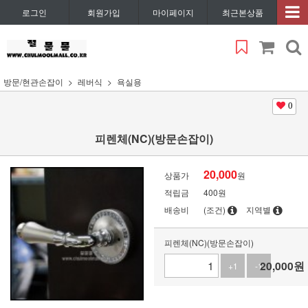
로그인
회원가입
마이페이지
최근본상품
방문/현관손잡이
레버식
욕실용
0
피렌체(NC)(방문손잡이)
20,000
상품가
원
적립금
400원
배송비
(조건)
지역별
피렌체(NC)(방문손잡이)
20,000
원
+1
-1