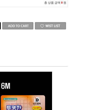
총 상품 금액
0
원