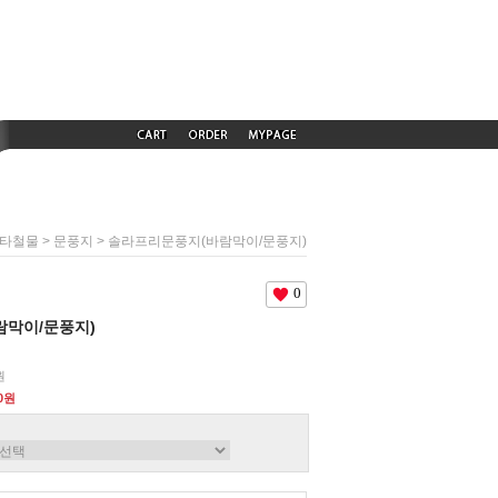
>
> 솔라프리문풍지(바람막이/문풍지)
타철물
문풍지
0
막이/문풍지)
원
00원