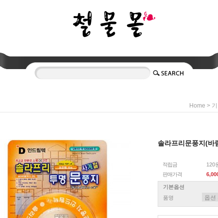
>
Home
기
솔라프리문풍지(바람
적립금
120
판매가격
6,0
기본옵션
품명