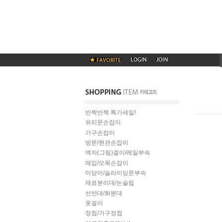
반짝반짝 특가세일!
유리문손잡이
가구손잡이
방문/현관손잡이
액자(그림)걸이/레일부속
매입/오목손잡이
미닫이/슬라이딩문부속
재료분리대/논슬립
선반대/화분대
옷걸이
정첩/가구정첩