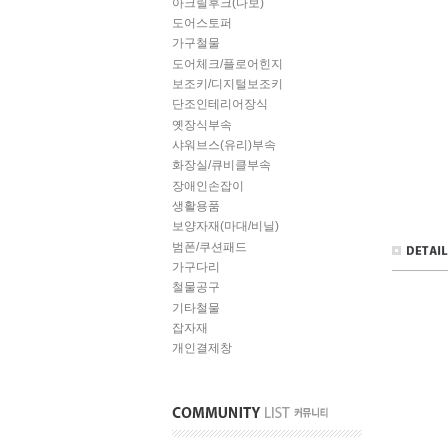
아크릴후크(다보)
도어스토퍼
가구철물
도어체크/플로어힌지
보조키/디지털보조키
단조인테리어장식
옛장식부속
샤워브스(유리)부속
화장실/큐비클부속
장애인손잡이
생활용품
보양자재(마대/비닐)
범폰/쿠션패드
가구다리
철물공구
기타철물
잡자재
개인결제창