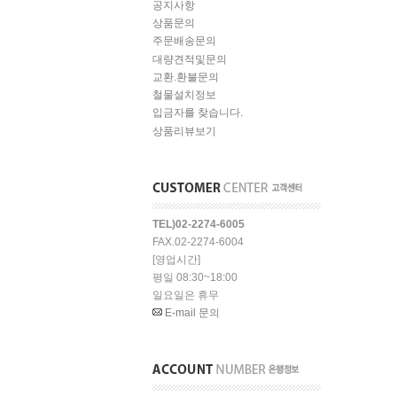
공지사항
상품문의
주문배송문의
대량견적및문의
교환.환불문의
철물설치정보
입금자를 찾습니다.
상품리뷰보기
TEL)02-2274-6005
FAX.02-2274-6004
[영업시간]
평일 08:30~18:00
일요일은 휴무
E-mail 문의