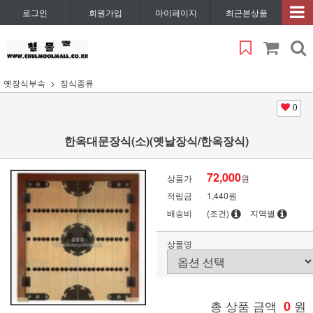
로그인
회원가입
마이페이지
최근본상품
옛장식부속
장식종류
0
한옥대문장식(소)(옛날장식/한옥장식)
72,000
상품가
원
적립금
1,440원
배송비
(조건)
지역별
상품명
총 상품 금액
0
원