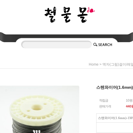
>
Home
액자(그림)걸이/레
스텐와이어(1.6mm
적립금
10원
판매가격
440
스텐와이어(1.6mm)-1