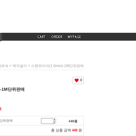
>
> 스텐와이어(1.6mm)-1M단위판매
일부속
액자걸이
0
)-1M단위판매
원
M단위판매
440
원
총 상품 금액
440
원