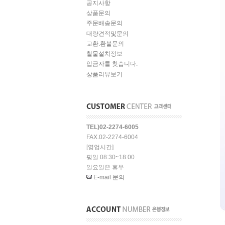
공지사항
상품문의
주문배송문의
대량견적및문의
교환.환불문의
철물설치정보
입금자를 찾습니다.
상품리뷰보기
TEL)02-2274-6005
FAX.02-2274-6004
[영업시간]
평일 08:30~18:00
일요일은 휴무
E-mail 문의