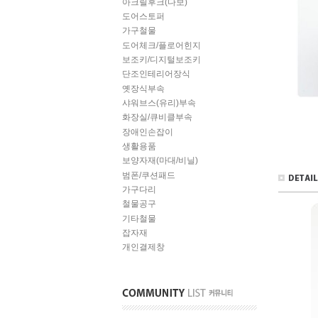
아크릴후크(다보)
도어스토퍼
가구철물
도어체크/플로어힌지
보조키/디지털보조키
단조인테리어장식
옛장식부속
샤워브스(유리)부속
화장실/큐비클부속
장애인손잡이
생활용품
보양자재(마대/비닐)
범폰/쿠션패드
가구다리
철물공구
기타철물
잡자재
개인결제창