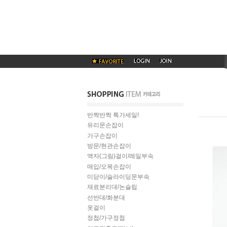
반짝반짝 특가세일!
유리문손잡이
가구손잡이
방문/현관손잡이
액자(그림)걸이/레일부속
매입/오목손잡이
미닫이/슬라이딩문부속
재료분리대/논슬립
선반대/화분대
옷걸이
정첩/가구정첩