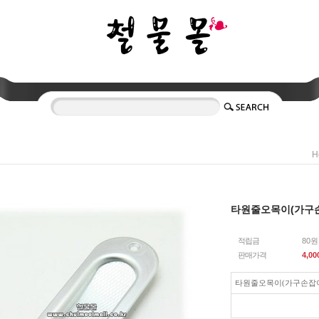
H
타원줄오목이(가구
적립금
80원
판매가격
4,00
타원줄오목이(가구손잡