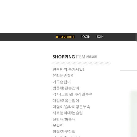
반짝반짝 특가세일!
유리문손잡이
가구손잡이
방문/현관손잡이
액자(그림)걸이/레일부속
매입/오목손잡이
미닫이/슬라이딩문부속
재료분리대/논슬립
선반대/화분대
옷걸이
정첩/가구정첩