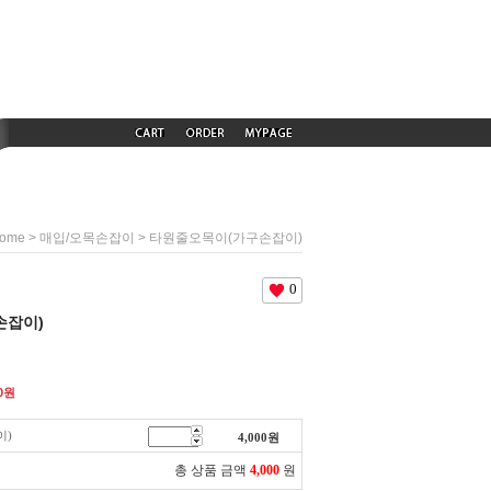
>
> 타원줄오목이(가구손잡이)
ome
매입/오목손잡이
0
손잡이)
0
원
이)
4,000
원
총 상품 금액
4,000
원