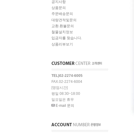
공지사항
상품문의
주문배송문의
대량견적및문의
교환.환불문의
철물설치정보
입금자를 찾습니다.
상품리뷰보기
TEL)02-2274-6005
FAX.02-2274-6004
[영업시간]
평일 08:30~18:00
일요일은 휴무
E-mail 문의