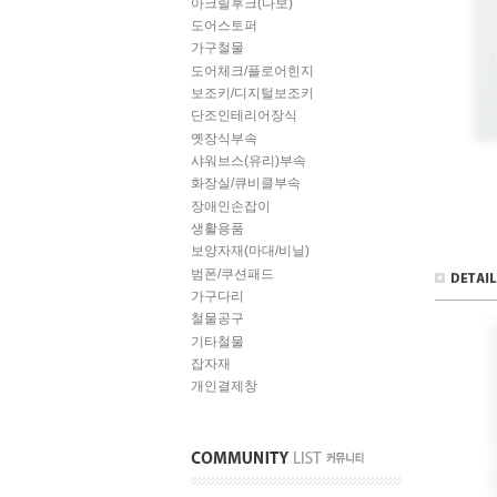
아크릴후크(다보)
도어스토퍼
가구철물
도어체크/플로어힌지
보조키/디지털보조키
단조인테리어장식
옛장식부속
샤워브스(유리)부속
화장실/큐비클부속
장애인손잡이
생활용품
보양자재(마대/비닐)
범폰/쿠션패드
가구다리
철물공구
기타철물
잡자재
개인결제창