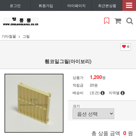
로그인
회원가입
마이페이지
최근본상품
기타철물
그릴
0
휀코일그릴(아이보리)
1,200
상품가
원
적립금
20원
배송비
(조건)
지역별
크기
총 상품 금액
0
원