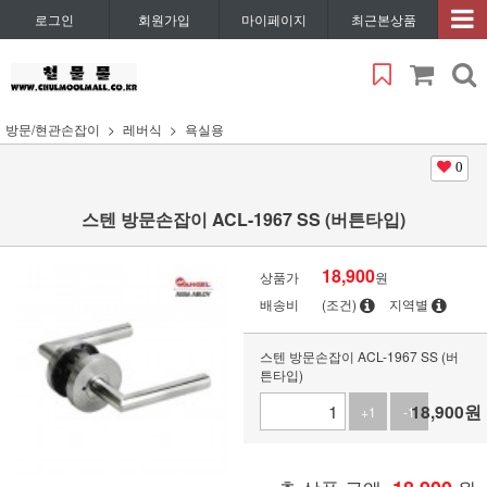
로그인
회원가입
마이페이지
최근본상품
방문/현관손잡이
레버식
욕실용
0
스텐 방문손잡이 ACL-1967 SS (버튼타입)
18,900
상품가
원
배송비
(조건)
지역별
스텐 방문손잡이 ACL-1967 SS (버
튼타입)
18,900
원
+1
-1