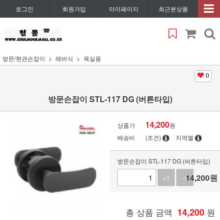
로그인
회원가입
마이페이지
최근본상품
방문/현관손잡이
레버식
욕실용
0
방문손잡이 STL-117 DG (버튼타입)
14,200
상품가
원
배송비
(조건)
지역별
방문손잡이 STL-117 DG (버튼타입)
14,200
원
+1
-1
총 상품 금액
14,200
원