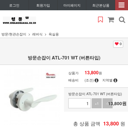
로그인
회원가입
마이페이지
최근본상품
방문/현관손잡이
레버식
욕실용
0
방문손잡이 ATL-701 WT (버튼타입)
13,800
상품가
원
배송비
(조건)
지역별
방문손잡이 ATL-701 WT (버튼타입)
13,800
원
+1
-1
총 상품 금액
13,800
원