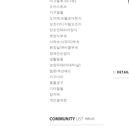
아크릴후크(다보)
도어스토퍼
가구철물
도어체크/플로어힌지
보조키/디지털보조키
단조인테리어장식
옛장식부속
샤워브스(유리)부속
화장실/큐비클부속
장애인손잡이
생활용품
보양자재(마대/비닐)
범폰/쿠션패드
가구다리
철물공구
기타철물
잡자재
개인결제창