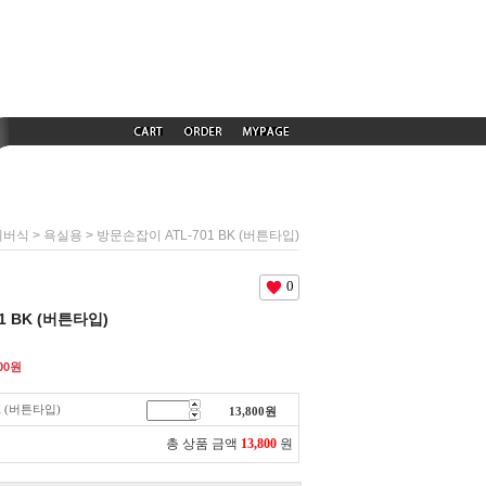
>
> 방문손잡이 ATL-701 BK (버튼타입)
레버식
욕실용
0
1 BK (버튼타입)
00
원
K (버튼타입)
13,800
원
총 상품 금액
13,800
원