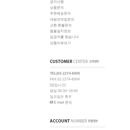
공지사항
상품문의
주문배송문의
대량견적및문의
교환.환불문의
철물설치정보
입금자를 찾습니다.
상품리뷰보기
TEL)02-2274-6005
FAX.02-2274-6004
[영업시간]
평일 08:30~18:00
일요일은 휴무
E-mail 문의