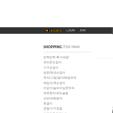
반짝반짝 특가세일!
유리문손잡이
가구손잡이
방문/현관손잡이
액자(그림)걸이/레일부속
매입/오목손잡이
미닫이/슬라이딩문부속
재료분리대/논슬립
선반대/화분대
옷걸이
정첩/가구정첩