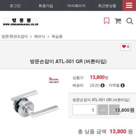
로그인
회원가입
마이페이지
최근본상품
방문/현관손잡이
레버식
욕실용
0
방문손잡이 ATL-501 GR (버튼타입)
13,800
상품가
원
배송비
(조건)
지역별
방문손잡이 ATL-501 GR (버튼타입)
13,800
원
+1
-1
총 상품 금액
13,800
원