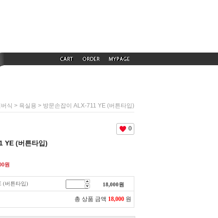
>
> 방문손잡이 ALX-711 YE (버튼타입)
레버식
욕실용
0
1 YE (버튼타입)
00
원
E (버튼타입)
18,000
원
총 상품 금액
18,000
원