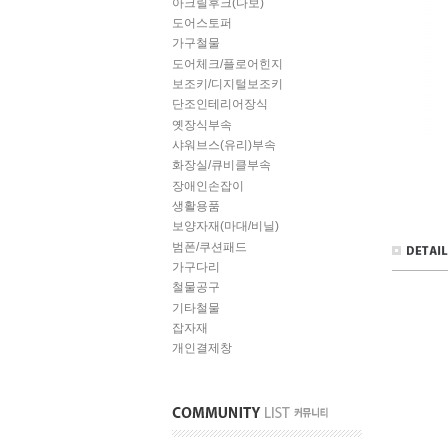
아크릴후크(다보)
도어스토퍼
가구철물
도어체크/플로어힌지
보조키/디지털보조키
단조인테리어장식
옛장식부속
샤워브스(유리)부속
화장실/큐비클부속
장애인손잡이
생활용품
보양자재(마대/비닐)
범폰/쿠션패드
가구다리
철물공구
기타철물
잡자재
개인결제창