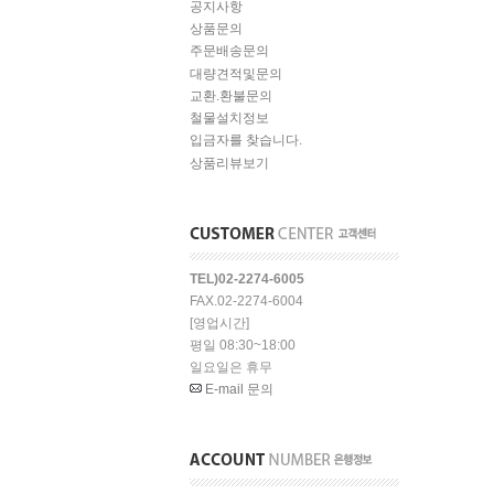
공지사항
상품문의
주문배송문의
대량견적및문의
교환.환불문의
철물설치정보
입금자를 찾습니다.
상품리뷰보기
TEL)02-2274-6005
FAX.02-2274-6004
[영업시간]
평일 08:30~18:00
일요일은 휴무
E-mail 문의