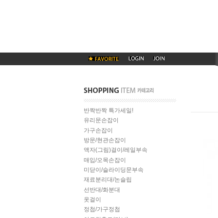
반짝반짝 특가세일!
유리문손잡이
가구손잡이
방문/현관손잡이
액자(그림)걸이/레일부속
매입/오목손잡이
미닫이/슬라이딩문부속
재료분리대/논슬립
선반대/화분대
옷걸이
정첩/가구정첩