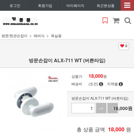
로그인
회원가입
마이페이지
최근본상품
방문/현관손잡이
레버식
욕실용
0
방문손잡이 ALX-711 WT (버튼타입)
18,000
상품가
원
배송비
(조건)
지역별
방문손잡이 ALX-711 WT (버튼타입)
18,000
원
+1
-1
총 상품 금액
18,000
원