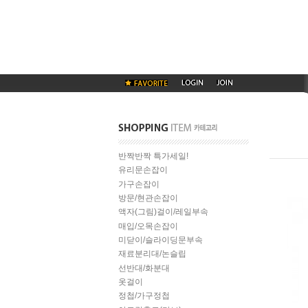
반짝반짝 특가세일!
유리문손잡이
가구손잡이
방문/현관손잡이
액자(그림)걸이/레일부속
매입/오목손잡이
미닫이/슬라이딩문부속
재료분리대/논슬립
선반대/화분대
옷걸이
정첩/가구정첩