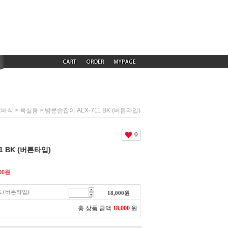
>
> 방문손잡이 ALX-711 BK (버튼타입)
레버식
욕실용
0
1 BK (버튼타입)
00
원
K (버튼타입)
18,000
원
총 상품 금액
18,000
원