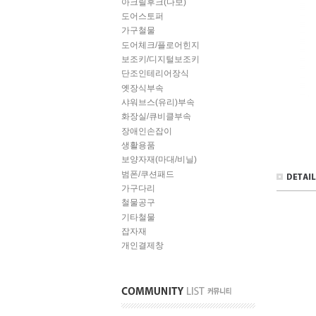
아크릴후크(다보)
도어스토퍼
가구철물
도어체크/플로어힌지
보조키/디지털보조키
단조인테리어장식
옛장식부속
샤워브스(유리)부속
화장실/큐비클부속
장애인손잡이
생활용품
보양자재(마대/비닐)
범폰/쿠션패드
가구다리
철물공구
기타철물
잡자재
개인결제창