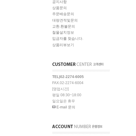
공지사항
상품문의
주문배송문의
대량견적및문의
교환.환불문의
철물설치정보
입금자를 찾습니다.
상품리뷰보기
TEL)02-2274-6005
FAX.02-2274-6004
[영업시간]
평일 08:30~18:00
일요일은 휴무
E-mail 문의