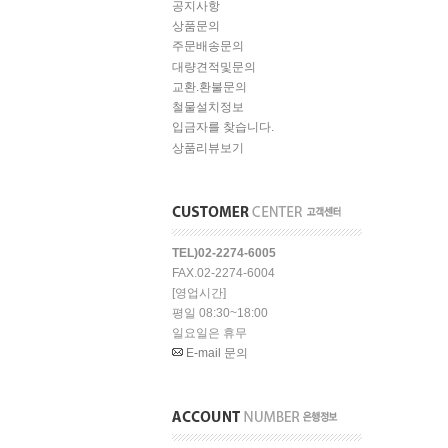
공지사항
상품문의
주문배송문의
대량견적및문의
교환.환불문의
철물설치정보
입금자를 찾습니다.
상품리뷰보기
TEL)02-2274-6005
FAX.02-2274-6004
[영업시간]
평일 08:30~18:00
일요일은 휴무
E-mail 문의