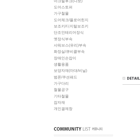
아크릴후크(다보)
도어스토퍼
가구철물
도어체크/플로어힌지
보조키/디지털보조키
단조인테리어장식
옛장식부속
샤워브스(유리)부속
화장실/큐비클부속
장애인손잡이
생활용품
보양자재(마대/비닐)
범폰/쿠션패드
가구다리
철물공구
기타철물
잡자재
개인결제창