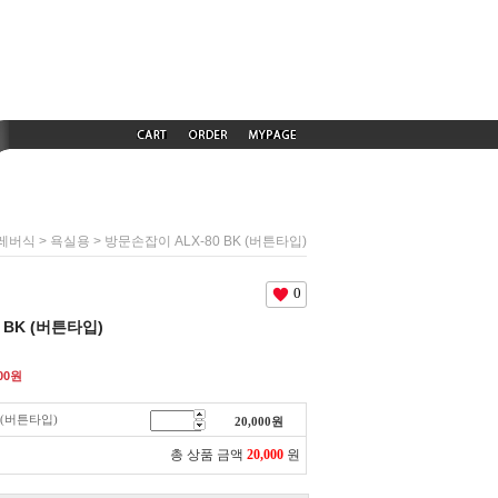
>
> 방문손잡이 ALX-80 BK (버튼타입)
레버식
욕실용
0
 BK (버튼타입)
00
원
 (버튼타입)
20,000
원
총 상품 금액
20,000
원