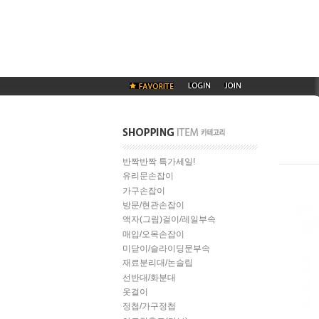
반짝반짝 특가세일!
유리문손잡이
가구손잡이
방문/현관손잡이
액자(그림)걸이/레일부속
매입/오목손잡이
미닫이/슬라이딩문부속
재료분리대/논슬립
선반대/화분대
옷걸이
정첩/가구정첩