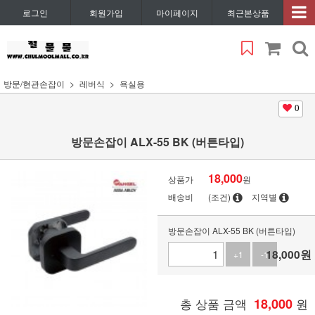
로그인
회원가입
마이페이지
최근본상품
방문/현관손잡이
레버식
욕실용
0
방문손잡이 ALX-55 BK (버튼타입)
18,000
상품가
원
배송비
(조건)
지역별
방문손잡이 ALX-55 BK (버튼타입)
18,000
원
+1
-1
총 상품 금액
18,000
원