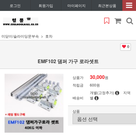
로그인
회원가입
마이페이지
최근본상품
미닫이/슬라이딩문부속
호차
0
EMF102 댐퍼 가구 로라셋트
30,000
상품가
원
적립금
600원
개별(고정추가)
지역
배송비
별
상품