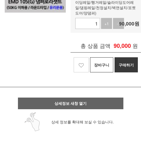
이딩레일/행거레일/슬라이딩도어레
일/댐핑레일/천정설치/벽면설치/포켓
도어/양댐퍼)
90,000
원
+1
-1
총 상품 금액
90,000
원
장바구니
구매하기
상세정보 새창 열기
상세 정보를 확대해 보실 수 있습니다.