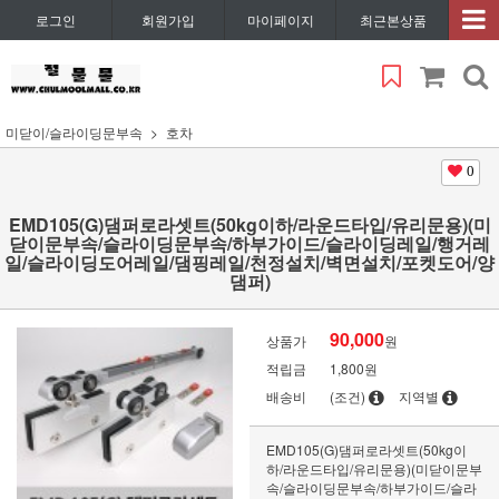
로그인
회원가입
마이페이지
최근본상품
미닫이/슬라이딩문부속
호차
0
EMD105(G)댐퍼로라셋트(50kg이하/라운드타입/유리문용)(미
닫이문부속/슬라이딩문부속/하부가이드/슬라이딩레일/행거레
일/슬라이딩도어레일/댐핑레일/천정설치/벽면설치/포켓도어/양
댐퍼)
90,000
상품가
원
적립금
1,800원
배송비
(조건)
지역별
EMD105(G)댐퍼로라셋트(50kg이
하/라운드타입/유리문용)(미닫이문부
속/슬라이딩문부속/하부가이드/슬라