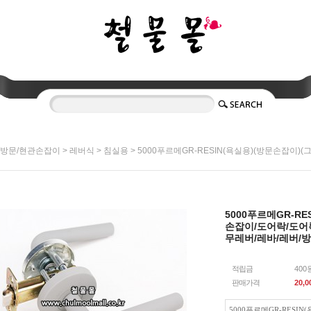
>
>
> 5000푸르메GR-RESIN(욕실용)(방문손잡이
방문/현관손잡이
레버식
침실용
5000푸르메GR-R
손잡이/도어락/도어
무레버/레바/레버/
적립금
400
판매가격
20,0
5000푸르메GR-RESIN