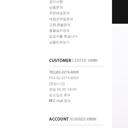
공지사항
상품문의
주문배송문의
대량견적및문의
교환.환불문의
철물설치정보
입금자를 찾습니다.
상품리뷰보기
TEL)02-2274-6005
FAX.02-2274-6004
[영업시간]
평일 08:30~18:00
일요일은 휴무
E-mail 문의