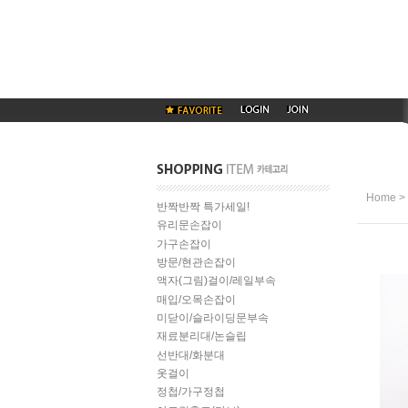
>
Home
반짝반짝 특가세일!
유리문손잡이
가구손잡이
방문/현관손잡이
액자(그림)걸이/레일부속
매입/오목손잡이
미닫이/슬라이딩문부속
재료분리대/논슬립
선반대/화분대
옷걸이
정첩/가구정첩