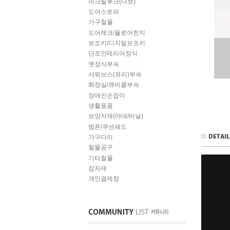
아크릴후크(다보)
도어스토퍼
가구철물
도어체크/플로어힌지
보조키/디지털보조키
단조인테리어장식
옛장식부속
샤워브스(유리)부속
화장실/큐비클부속
장애인손잡이
생활용품
보양자재(마대/비닐)
범폰/쿠션패드
가구다리
철물공구
기타철물
잡자재
개인결제창