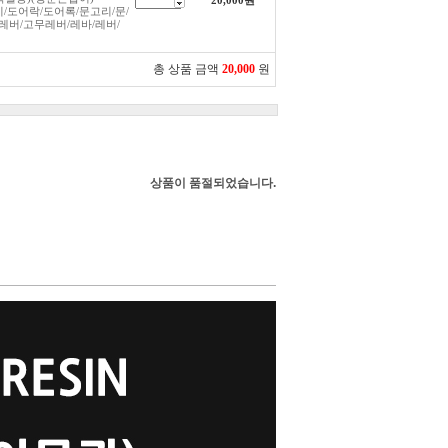
20,000
원
/도어락/도어록/문고리/문/
레버/고무레버/레바/레버/
총 상품 금액
20,000
원
상품이 품절되었습니다.