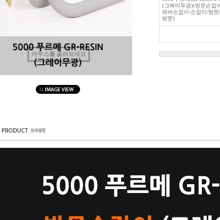
(그레이무광)(방문손잡이
레버손잡이/손잡이/방문
방문)
마우스를 올려보세요