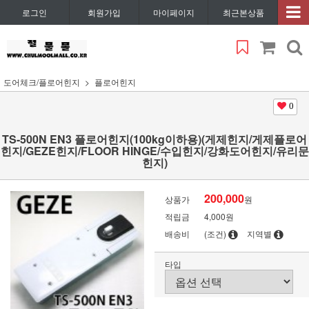
로그인
회원가입
마이페이지
최근본상품
도어체크/플로어힌지
플로어힌지
0
TS-500N EN3 플로어힌지(100kg이하용)(게제힌지/게제플로어
힌지/GEZE힌지/FLOOR HINGE/수입힌지/강화도어힌지/유리문
힌지)
200,000
상품가
원
적립금
4,000원
배송비
(조건)
지역별
타입