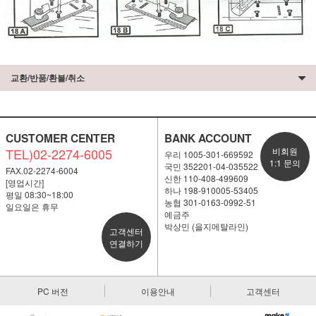
교환/반품/환불/취소
CUSTOMER CENTER
BANK ACCOUNT
TEL)02-2274-6005
비회원
우리 1005-301-669592
1:1 문의
국민 352201-04-035522
FAX.02-2274-6004
신한 110-408-499609
[영업시간]
하나 198-910005-53405
평일 08:30~18:00
농협 301-0163-0992-51
일요일은 휴무
예금주
박상민 (을지메탈라인)
고객센터
연결하기
PC 버전
이용안내
고객센터