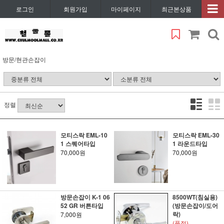
로그인
회원가입
마이페이지
최근본상품
방문/현관손잡이
정렬
모티스락 EML-10
모티스락 EML-30
1 스퀘어타입
1 라운드타입
70,000원
70,000원
방문손잡이 K-1 06
8500WT(침실용)
52 GR 버튼타입
(방문손잡이/도어
락)
7,000원
(품절)