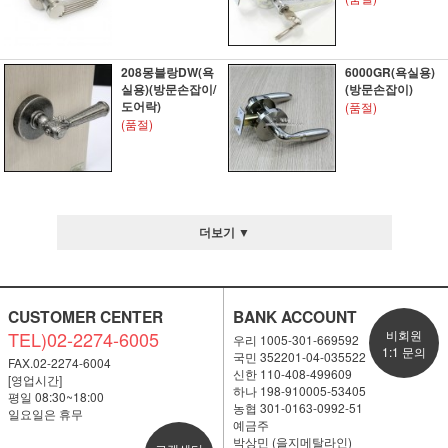
208몽블랑DW(욕
6000GR(욕실용)
실용)(방문손잡이/
(방문손잡이)
도어락)
(품절)
(품절)
더보기 ▼
CUSTOMER CENTER
BANK ACCOUNT
TEL)02-2274-6005
비회원
우리 1005-301-669592
1:1 문의
국민 352201-04-035522
FAX.02-2274-6004
신한 110-408-499609
[영업시간]
하나 198-910005-53405
평일 08:30~18:00
농협 301-0163-0992-51
일요일은 휴무
예금주
박상민 (을지메탈라인)